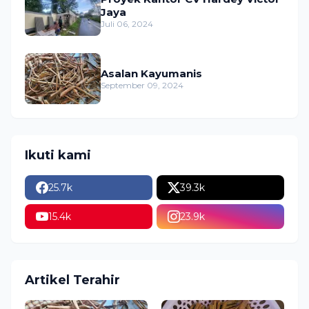
Jaya
Juli 06, 2024
Asalan Kayumanis
September 09, 2024
Ikuti kami
25.7k
39.3k
15.4k
23.9k
Artikel Terahir