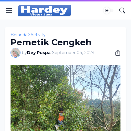
Beranda
Activity
Pemetik Cengkeh
by
Dey Puspa
-
September 04, 2024