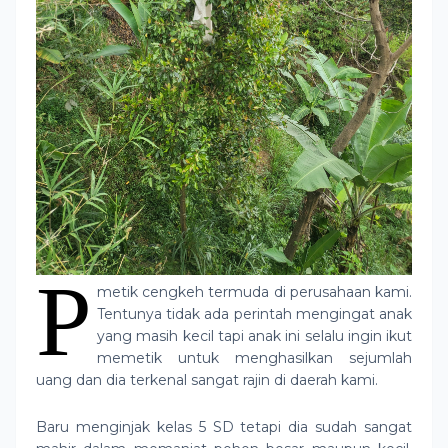
P
metik cengkeh termuda di perusahaan kami.
Tentunya tidak ada perintah mengingat anak
yang masih kecil tapi anak ini selalu ingin ikut
memetik untuk menghasilkan sejumlah
uang dan dia terkenal sangat rajin di daerah kami.
Baru menginjak kelas 5 SD tetapi dia sudah sangat