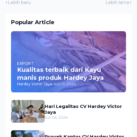
Lebih baru
Lebih lama
Popular Article
EXPORT
Kualitas terbaik dari Kayu
manis produk Hardey Jaya
Hardey Victor Jaya
-
Juni 11, 2024
Hari Legalitas CV Hardey Victor
Jaya
Juli 06, 2024
Proyek Kantor CV Hardey Victor