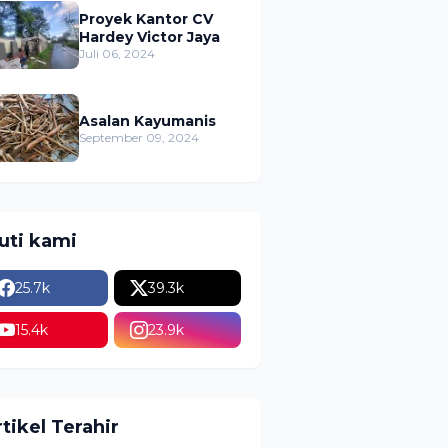
Proyek Kantor CV
Hardey Victor Jaya
Juli 06, 2024
Asalan Kayumanis
September 09, 2024
kuti kami
25.7k
39.3k
15.4k
23.9k
tikel Terahir