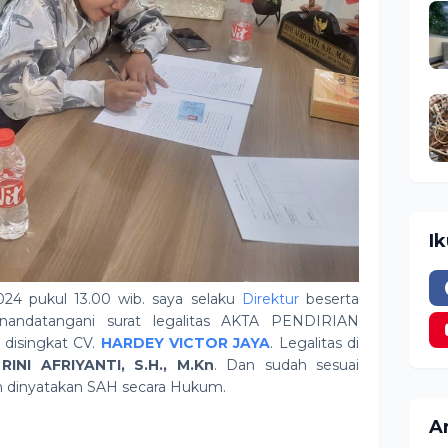
I
024 pukul 13.00 wib. saya selaku
Direktur
beserta
ndatangani surat legalitas AKTA PENDIRIAN
isingkat CV.
HARDEY VICTOR JAYA
. Legalitas di
INI AFRIYANTI, S.H., M.Kn
. Dan sudah sesuai
 dinyatakan SAH secara Hukum.
Ar