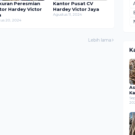
kuran Peresmian
Kantor Pusat CV
tor Hardey Victor
Hardey Victor Jaya
a
Agustus 11, 2024
us 20, 2024
Lebih lama
K
As
Ka
Se
20