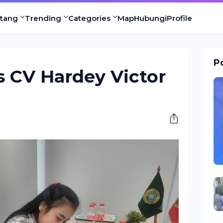
tang
Trending
Categories
Map
Hubungi
Profile
Po
s CV Hardey Victor