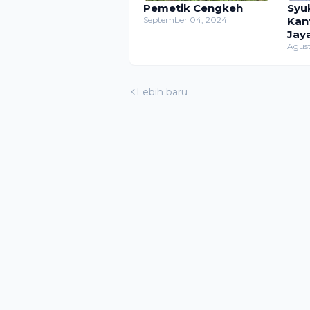
Pemetik Cengkeh
Syu
September 04, 2024
Kan
Jay
Agust
Lebih baru