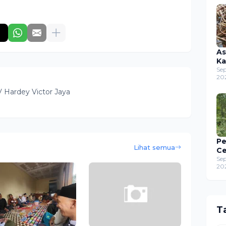
As
Ka
Se
20
V Hardey Victor Jaya
Pe
Lihat semua
C
Se
20
T