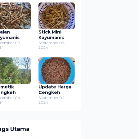
alan
Stick Mini
yumanis
Kayumanis
ptember 09,
September 09,
24
2024
metik
Update Harga
engkeh
Cengkeh
ptember 04,
September 04,
24
2024
ags Utama