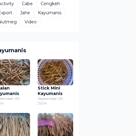
Activity
Cabe
Cengkeh
Export
Jahe
Kayumanis
Nutmeg
Video
ayumanis
alan
Stick Mini
yumanis
Kayumanis
ptember 09,
September 09,
24
2024