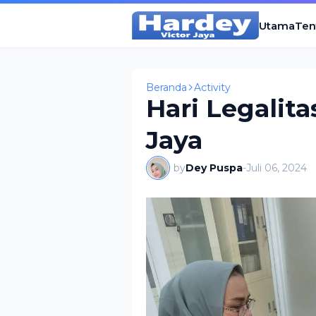
Utama
Ten
Beranda
Activity
Hari Legalita
Jaya
by
Dey Puspa
-
Juli 06, 2024